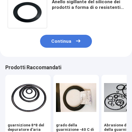
Anello sigillante del silicone dei
prodotti a forma di o resistenti
impermeabili ed ad alta
temperatura del giunto circolare
di gomma del fluoro
Continua
Prodotti Raccomandati
guarnizione 8*8 del
grado della
Abrasione di d
depuratore d'aria
guarnizione -40 C di
della guarnizi