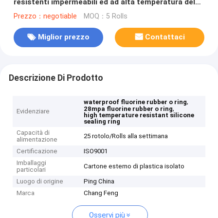
resistenti impermeabili ed ad alta temperatura del
giunto circolare di gomma del fluoro
Prezzo：negotiable
MOQ：5 Rolls
Miglior prezzo
Contattaci
Descrizione Di Prodotto
,
waterproof fluorine rubber o ring
,
28mpa fluorine rubber o ring
Evidenziare
high temperature resistant silicone
sealing ring
Capacità di
25 rotolo/Rolls alla settimana
alimentazione
Certificazione
ISO9001
Imballaggi
Cartone esterno di plastica isolato
particolari
Luogo di origine
Ping China
Marca
Chang Feng
Osservi più