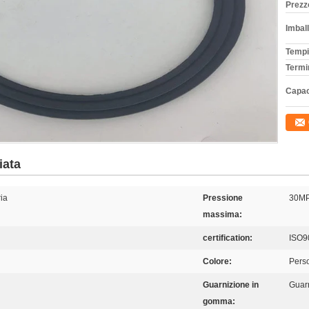
Prezz
Imball
Tempi
Termi
Capac
iata
ria
Pressione
30M
massima:
certification:
ISO9
Colore:
Perso
Guarnizione in
Guarn
gomma: