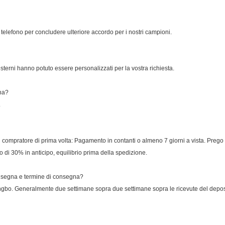
o telefono per concludere ulteriore accordo per i nostri campioni.
esterni hanno potuto essere personalizzati per la vostra richiesta.
gna?
.
el compratore di prima volta: Pagamento in contanti o almeno 7 giorni a vista. Preg
 di 30% in anticipo, equilibrio prima della spedizione.
 consegna e termine di consegna?
bo. Generalmente due settimane sopra due settimane sopra le ricevute del deposi