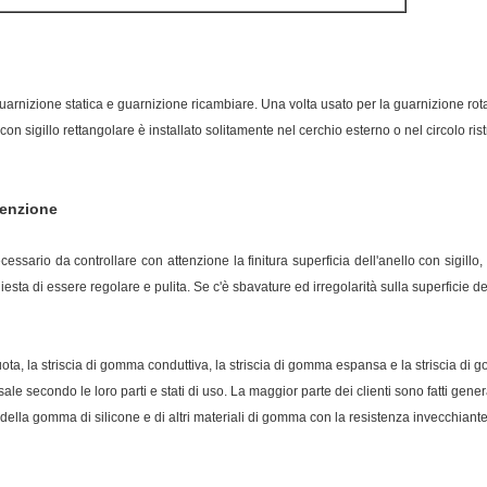
 guarnizione statica e guarnizione ricambiare. Una volta usato per la guarnizione rota
con sigillo rettangolare è installato solitamente nel cerchio esterno o nel circolo ri
tenzione
ecessario da controllare con attenzione la finitura superficia dell'anello con sigillo, 
hiesta di essere regolare e pulita. Se c'è sbavature ed irregolarità sulla superficie
uota, la striscia di gomma conduttiva, la striscia di gomma espansa e la striscia d
ersale secondo le loro parti e stati di uso. La maggior parte dei clienti sono fatti
ella gomma di silicone e di altri materiali di gomma con la resistenza invecchiante 