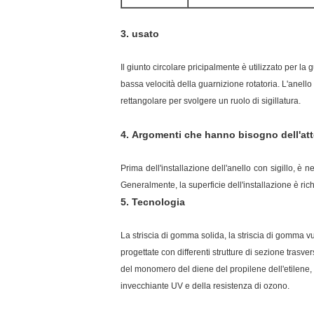
3. usato
Il giunto circolare pricipalmente è utilizzato per la
bassa velocità della guarnizione rotatoria. L'anello 
rettangolare per svolgere un ruolo di sigillatura.
4.
Argomenti
che hanno bisogno dell'at
Prima dell'installazione dell'anello con sigillo, è n
Generalmente, la superficie dell'installazione è ric
5.
Tecnologia
La striscia di gomma solida, la striscia di gomma v
progettate con differenti strutture di sezione trasv
del monomero del diene del propilene dell'etilene, d
invecchiante UV e della resistenza di ozono.