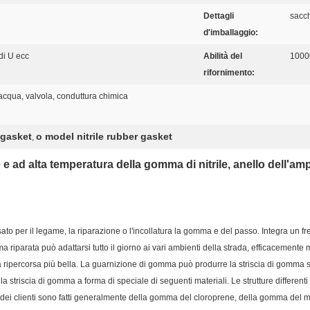
Dettagli
sacch
d'imballaggio:
di U ecc
Abilità del
10000
rifornimento:
'acqua, valvola, conduttura chimica
 gasket
o model nitrile rubber gasket
,
 ad alta temperatura della gomma di nitrile, anello dell'amp
ato per il legame, la riparazione o l'incollatura la gomma e del passo. Integra un fr
 riparata può adattarsi tutto il giorno ai vari ambienti della strada, efficacemente m
ripercorsa più bella.
La guarnizione di gomma
può produrre la striscia di gomma so
 striscia di gomma a forma di speciale di seguenti materiali. Le strutture different
te dei clienti sono fatti generalmente della gomma del cloroprene, della gomma del 