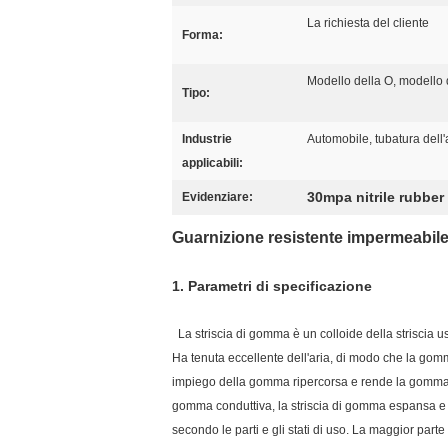
La richiesta del cliente
Forma:
Modello della O, modello 
Tipo:
Industrie
Automobile, tubatura dell
applicabili:
30mpa nitrile rubber
Evidenziare:
Guarnizione resistente impermeabile e
1.
Parametri di specificazione
La striscia di gomma è un colloide della striscia us
Ha tenuta eccellente dell'aria, di modo che la gomma
impiego della gomma ripercorsa e rende la gomma 
gomma conduttiva, la striscia di gomma espansa e la
secondo le parti e gli stati di uso. La maggior par