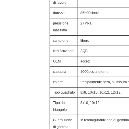
di lavoro
durezza
85~90shore
pressione
27MPa
massima
campione
libero
certificazione
AQB
OEM
accetti
capacità
1000pcs al giorno
colore
Pricipalmente nero, su misura se
Tipo quadrato
8x8, 10x10, 10x12, 12x12,
Tipo del
8x10, 10x12
triangolo
Guarnizione
In rotolo/guarnizione di gomma 
di gomma: