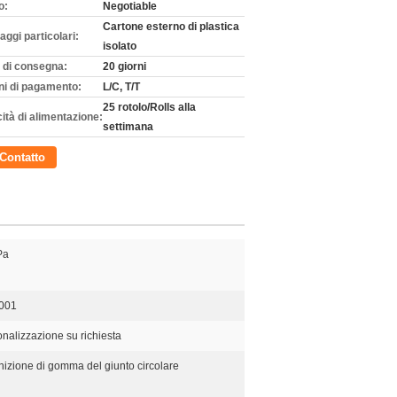
o:
Negotiable
Cartone esterno di plastica
aggi particolari:
isolato
 di consegna:
20 giorni
ni di pagamento:
L/C, T/T
25 rotolo/Rolls alla
ità di alimentazione:
settimana
Contatto
Pa
001
nalizzazione su richiesta
izione di gomma del giunto circolare