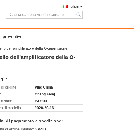
Italian
search
n preventivo
llo dell'amplificatore della O-guarnizione
lo dell'amplificatore della O-
gli:
di origine:
Ping China
:
Chang Feng
icazione:
ISO9001
o di modello:
9028-20-16
ini di pagamento e spedizione:
ità di ordine minimo:
5 Rolls