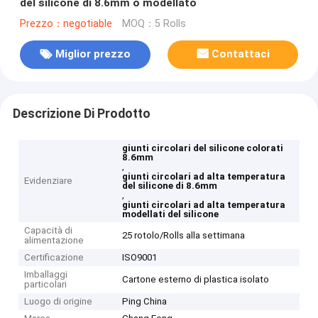
del silicone di 8.6mm o modellato
Prezzo：negotiable
MOQ：5 Rolls
Miglior prezzo
Contattaci
Descrizione Di Prodotto
giunti circolari del silicone colorati
8.6mm
,
giunti circolari ad alta temperatura
Evidenziare
del silicone di 8.6mm
,
giunti circolari ad alta temperatura
modellati del silicone
Capacità di
25 rotolo/Rolls alla settimana
alimentazione
Certificazione
ISO9001
Imballaggi
Cartone esterno di plastica isolato
particolari
Luogo di origine
Ping China