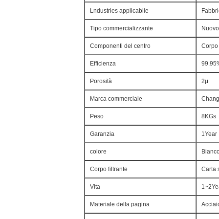
Lndustries applicabile
Fabbri
Tipo commercializzante
Nuovo
Componenti del centro
Corpo 
Efficienza
99.95
Porosità
2μ
Marca commerciale
Chang
Peso
8KGs
Garanzia
1Year
colore
Bianco
Corpo filtrante
Carta 
Vita
1~2Ye
Materiale della pagina
Acciai