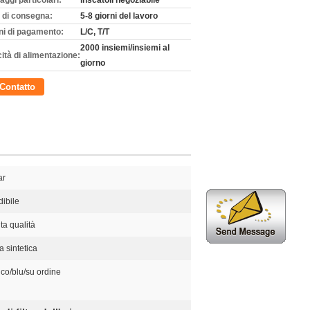
aggi particolari:
inscatoli negoziabile
 di consegna:
5-8 giorni del lavoro
ni di pagamento:
L/C, T/T
2000 insiemi/insiemi al
ità di alimentazione:
giorno
Contatto
ar
ibile
lta qualità
a sintetica
co/blu/su ordine