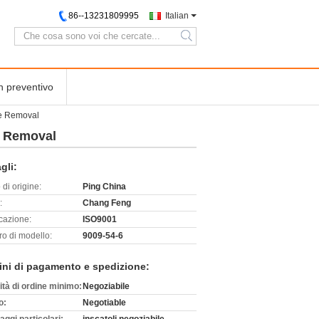
86--13231809995
Italian
search
n preventivo
aze Removal
ze Removal
gli:
di origine:
Ping China
:
Chang Feng
icazione:
ISO9001
o di modello:
9009-54-6
ini di pagamento e spedizione:
ità di ordine minimo:
Negoziabile
o:
Negotiable