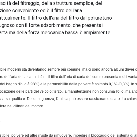
icacità del filtraggio, della struttura semplice, del
ne conveniente ed è il filtro dell'aria
almente. Il filtro dell'aria del filtro dal poliuretano
pugnoso con il forte adsorbimento, che presenta i
di carta ma della forza meccanica bassa, è ampiamente
omobile moderni sta diventando sempre più comune, ma ci sono ancora alcuni driver che
ltro dell'aria della carta. Infatti, il filtro dell'aria di carta del centro presenta molti van
l'aria del bagno d'olio è 98%) e la permeabilità della polvere è soltanto 0,1% (0,3%); 
disposizione delle parti del veicolo; terzo, la manutenzione non consuma l'olio, ma anc
scarsa qualità e. Di conseguenza, l'autista può essere rassicurante usare. La chiave a
dere nei cilindri del motore.
e
bustibile, polvere ed altre riviste da rimuovere, impedire il bloccaggio del sistema d