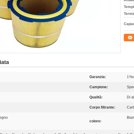
Imball
Tempi
Termi
Capac
iata
Garanzia:
1Ye
Campione:
Sped
Qualità:
Di a
Corpo filtrante:
Cart
tegno
Bian
colore: