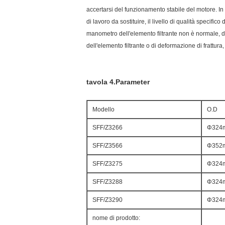
accertarsi del funzionamento stabile del motore. In 
di lavoro da sostituire, il livello di qualità specif
manometro dell'elemento filtrante non è normale, d
dell'elemento filtrante o di deformazione di frattur
tavola 4.Parameter
Modello
O.D
SFF/Z3266
Φ324
SFF/Z3566
Φ352
SFF/Z3275
Φ324
SFF/Z3288
Φ324
SFF/Z3290
Φ324
nome di prodotto: