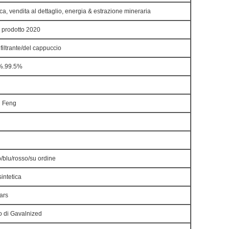
ca, vendita al dettaglio, energia & estrazione mineraria
 prodotto 2020
filtrante/del cappuccio
%.99.5%
 Feng
/blu/rosso/su ordine
sintetica
ars
o di Gavalnized