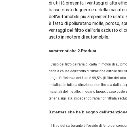
di utilità presenta i vantaggi di alta eff
basso costo leggero e e della manutenzio
dell'automobile più ampiamente usato attu
è fatto di poliuretano molle, poroso, s
vantaggi del filtro dell'aria asciutto 
usato in motore di automobile.
caratteristiche 2.Product
L'uso del filtro dell'aria di carta in motori di aut
carta a causa dell'effetto di filtrazione difficile del fi
luogo, l'efficienza del filtro è 99,5% (il filtro del
installata in tutta la direzione, non limitata dalla 
materiali del metallo; in quarto luogo, basso costo 
tenerla sigillata, impedendo l'aria non filtrata esclu
3.matters che ha bisogno dell'attenzion
Il filtro del carburante è l'ossido di ferro del com