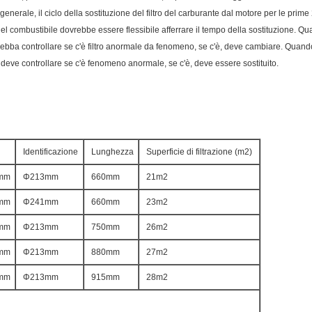
generale, il ciclo della sostituzione del filtro del carburante dal motore per le prim
ico del combustibile dovrebbe essere flessibile afferrare il tempo della sostituzione. 
ebba controllare se c'è filtro anormale da fenomeno, se c'è, deve cambiare. Quando
a, deve controllare se c'è fenomeno anormale, se c'è, deve essere sostituito.
Identificazione
Lunghezza
Superficie di filtrazione (m2)
mm
Φ213mm
660mm
21m2
mm
Φ241mm
660mm
23m2
mm
Φ213mm
750mm
26m2
mm
Φ213mm
880mm
27m2
mm
Φ213mm
915mm
28m2