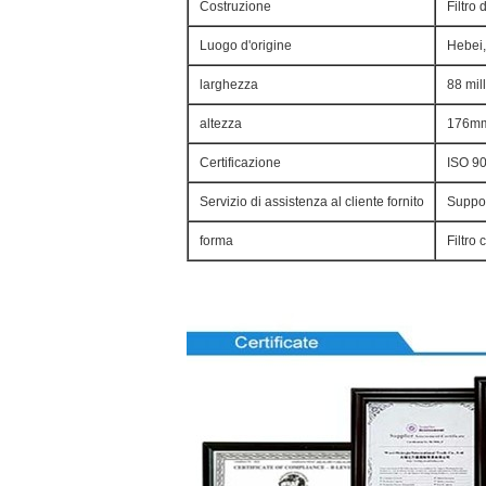
Costruzione
Filtro 
Luogo d'origine
Hebei,
larghezza
88 mil
altezza
176mm 
Certificazione
ISO 9
Servizio di assistenza al cliente fornito
Suppor
forma
Filtro 