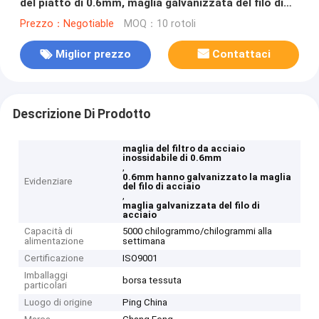
del piatto di 0.6mm, maglia galvanizzata del filo di
acciaio
Prezzo：Negotiable
MOQ：10 rotoli
Miglior prezzo
Contattaci
Descrizione Di Prodotto
maglia del filtro da acciaio
inossidabile di 0.6mm
,
0.6mm hanno galvanizzato la maglia
Evidenziare
del filo di acciaio
,
maglia galvanizzata del filo di
acciaio
Capacità di
5000 chilogrammo/chilogrammi alla
alimentazione
settimana
Certificazione
ISO9001
Imballaggi
borsa tessuta
particolari
Luogo di origine
Ping China